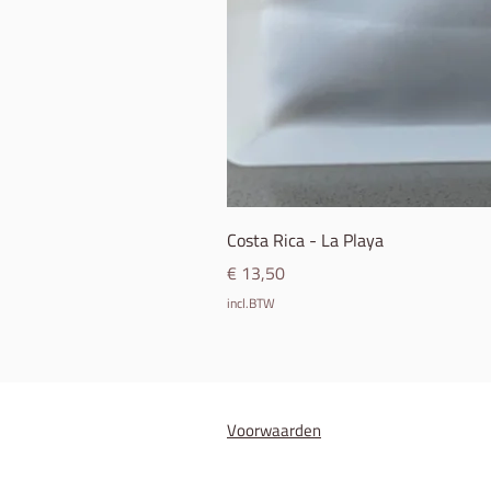
Costa Rica - La Playa
Prijs
€ 13,50
incl.BTW
Voorwaarden