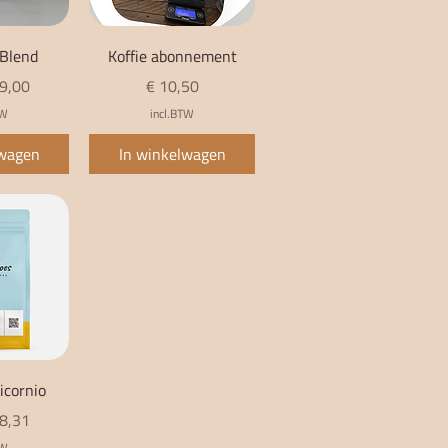
zicht
Snel overzicht
 Blend
Koffie abonnement
rijs
Prijs
 9,00
€ 10,50
TW
incl.BTW
lwagen
In winkelwagen
zicht
icornio
rijs
 8,31
TW