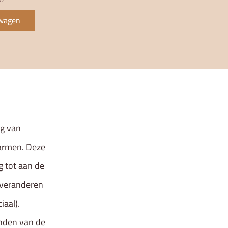
lwagen
ng van
marmen. Deze
g tot aan de
 veranderen
iaal).
anden van de