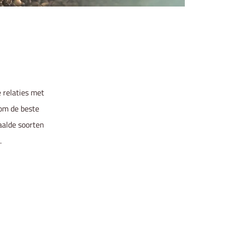
 relaties met
 om de beste
aalde soorten
.