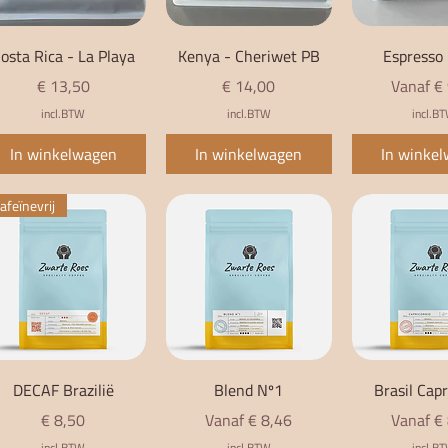
Snel overzicht
Snel overzicht
Snel over
osta Rica - La Playa
Kenya - Cheriwet PB
Espresso
Prijs
Prijs
Verkoopp
€ 13,50
€ 14,00
Vanaf
€
incl.BTW
incl.BTW
incl.B
In winkelwagen
In winkelwagen
In winke
afeïnevrij
Snel overzicht
Snel overzicht
Snel over
DECAF Brazilië
Blend Nº1
Brasil Capr
Prijs
Verkoopprijs
Verkoopp
€ 8,50
Vanaf
€ 8,46
Vanaf
€
incl.BTW
incl.BTW
incl.B