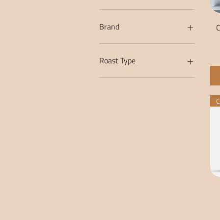
1 kilo
250 gram
Brand
C
Zwarte Roes
Roast Type
Omni-gebrand
Espressobonen
C