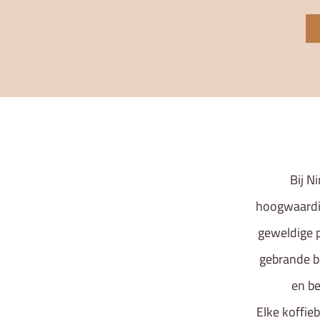
Bij N
hoogwaardig
geweldige p
gebrande b
en be
Elke koffieb